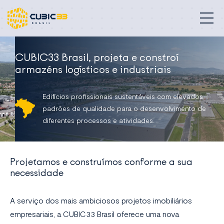
Edifícios especializados
CUBIC33 Brasil, projeta e constroí
armazéns logísticos e industriais
Nossos serviços
Edifícios profissionais sustentáveis com elevados
Compromisso
padrões de qualidade para o desenvolvimento de
diferentes processos e atividades.
Sobre nós
Contato
Projetamos e construímos conforme a sua
necessidade
Brasil
A serviço dos mais ambiciosos projetos imobiliários
empresariais, a CUBIC33 Brasil oferece uma nova