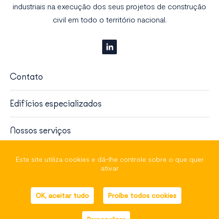
industriais na execução dos seus projetos de construção
civil em todo o território nacional.
Contato
Edifícios especializados
Nossos serviços
Sobre nós
Este site utiliza cookies e dá-lhe controle sobre o que quer
ativar
helli•hello
, french marketing
OK, aceitar tudo
Proíbe todos cookies
Mapa do site
Avisos legais