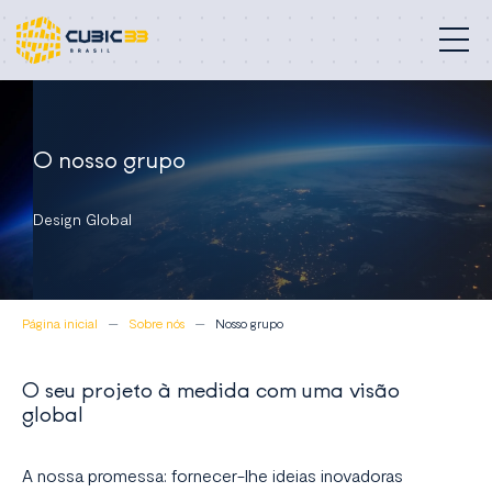
Edifícios especializados
O nosso grupo
Nossos serviços
Design Global
Compromisso
Sobre nós
Página inicial
Sobre nós
Nosso grupo
Contato
O seu projeto à medida com uma visão
Brasil
global
A nossa promessa: fornecer-lhe ideias inovadoras