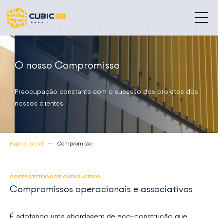
Edifícios especializados
O nosso Compromisso
Nossos serviços
Preocupação constante com o sucesso dos projetos dos
Compromisso
nossos clientes
Sobre nós
Página inicial
Compromisso
Contato
Brasil
COMPROMETIDO COM O SEU SUCESSO
Compromissos operacionais e associativos
É adotando uma abordagem de eco-construção que