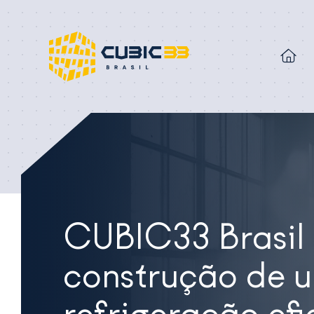
CUBIC33 Brasil
construção de u
refrigeração efi