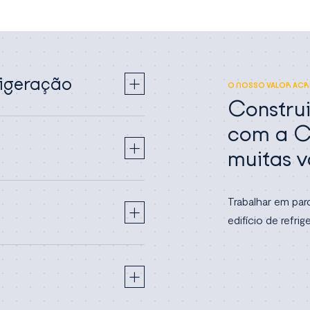
rigeração
O NOSSO VALOR AC
Construi
com a C
muitas 
Trabalhar em par
edifício de refri