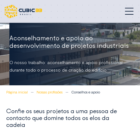
Edifícios especializados
Aconselhamento e apoio ao
desenvolvimento de projetos industriais
Nossos serviços
O nosso trabalho: aconselhamento e apoio profissional
Compromisso
durante todo o processo de criação do edifício
Sobre nós
Página inicial
Nossas profissões
Conselhos e apoio
Contato
Confie os seus projetos a uma pessoa de
Brasil
contacto que domine todos os elos da
cadeia