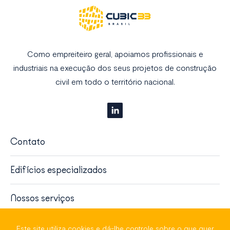
Como empreiteiro geral, apoiamos profissionais e
industriais na execução dos seus projetos de construção
civil em todo o território nacional.
Contato
Edifícios especializados
Nossos serviços
Sobre nós
Este site utiliza cookies e dá-lhe controle sobre o que quer